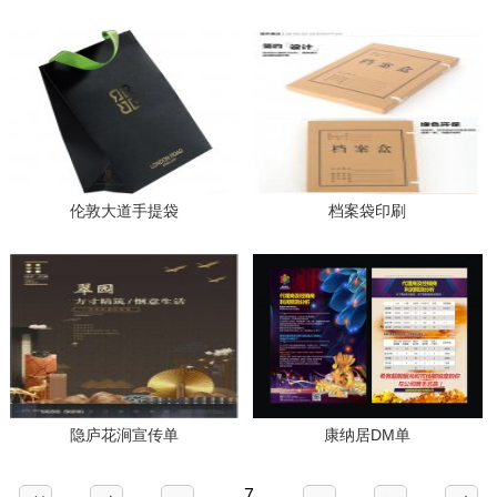
伦敦大道手提袋
档案袋印刷
隐庐花涧宣传单
康纳居DM单
7